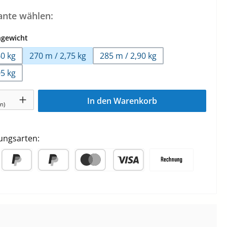
iante wählen:
auswählen
ngewicht
40 kg
270 m / 2,75 kg
285 m / 2,90 kg
05 kg
l: Gib den gewünschten Wert ein oder benutze die Schaltflächen 
In den Warenkorb
(n)
ungsarten:
PayPal
Später Bezahlen
Kredit- oder Debitkarte
Rechnung