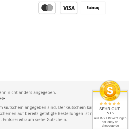
Vorkasse
PayPal
Später Bezahlen
Kredit- oder Debitkarte
Rechnung
nn nicht anders angegeben.
e®
 im Gutschein angegeben sind. Der Gutschein kann nur einmal
SEHR GUT
einen auf bereits getätigte Bestellungen ist nicht möglich.
5 / 5
aus 8771 Bewertungen
. Einlösezeitraum siehe Gutschein.
bei: ebay.de,
shopvote.de