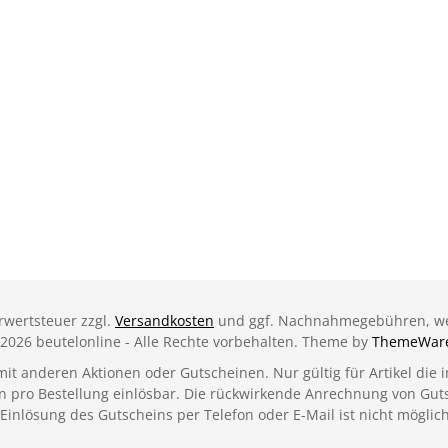
Logo DPD
Logo DHL
hrwertsteuer zzgl.
Versandkosten
und ggf. Nachnahmegebühren, we
2026 beutelonline - Alle Rechte vorbehalten. Theme by
ThemeWar
t anderen Aktionen oder Gutscheinen. Nur gültig für Artikel die
 pro Bestellung einlösbar. Die rückwirkende Anrechnung von Gutsch
Einlösung des Gutscheins per Telefon oder E-Mail ist nicht möglich