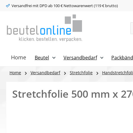
Versandfrei mit DPD ab 100 € Nettowarenwert (119 € brutto)
m Hauptinhalt springen
Zur Suche springen
Zur Hauptnavigation springen
Home
Beutel
Versandbedarf
Packbänd
Home
Versandbedarf
Stretchfolie
Handstretchfol
Stretchfolie 500 mm x 27
Bildergalerie überspringen