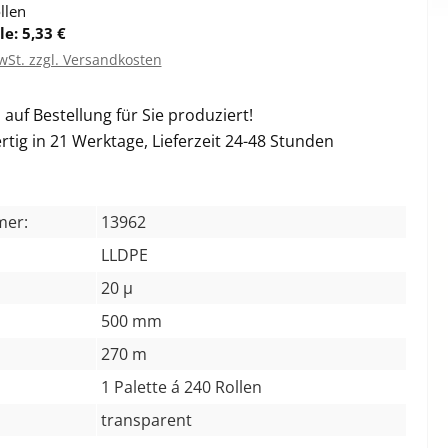
llen
le: 5,33 €
wSt. zzgl. Versandkosten
auf Bestellung für Sie produziert!
rtig in 21 Werktage, Lieferzeit 24-48 Stunden
mer:
13962
LLDPE
20 µ
500 mm
270 m
1 Palette á 240 Rollen
transparent