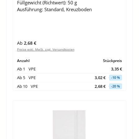
Füllgewicht (Richtwert):
50 g
Ausführung:
Standard, Kreuzboden
Regulärer Preis:
Ab
2,68 €
Preise exkl. MwSt. zzgl. Versandkosten
Anzahl
Stückpreis
Ab
1
VPE
3,35 €
Ab
5
VPE
3,02 €
-10 %
Ab
10
VPE
2,68 €
-20 %