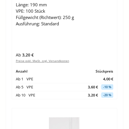
Länge:
190 mm
VPE:
100 Stück
Füllgewicht (Richtwert):
250 g
Ausführung:
Standard
Regulärer Preis:
Ab
3,20 €
Preise exkl. MwSt. zzgl. Versandkosten
Anzahl
Stückpreis
Ab
1
VPE
4,00 €
Ab
5
VPE
3,60 €
-10 %
Ab
10
VPE
3,20 €
-20 %