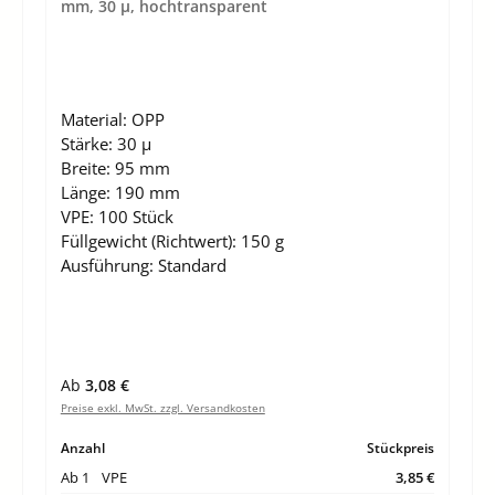
mm, 30 µ, hochtransparent
Material:
OPP
Stärke:
30 µ
Breite:
95 mm
Länge:
190 mm
VPE:
100 Stück
Füllgewicht (Richtwert):
150 g
Ausführung:
Standard
Regulärer Preis:
Ab
3,08 €
Preise exkl. MwSt. zzgl. Versandkosten
Anzahl
Stückpreis
Ab
1
VPE
3,85 €