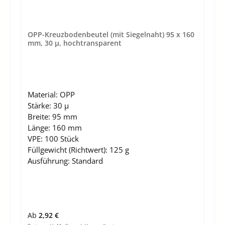
OPP-Kreuzbodenbeutel (mit Siegelnaht) 95 x 160
mm, 30 µ, hochtransparent
Material:
OPP
Stärke:
30 µ
Breite:
95 mm
Länge:
160 mm
VPE:
100 Stück
Füllgewicht (Richtwert):
125 g
Ausführung:
Standard
Regulärer Preis:
Ab
2,92 €