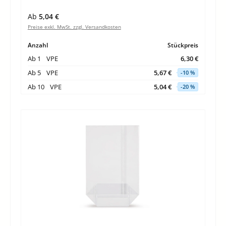
Regulärer Preis:
Ab
5,04 €
Preise exkl. MwSt. zzgl. Versandkosten
Anzahl
Stückpreis
Ab
1
VPE
6,30 €
Ab
5
VPE
5,67 €
-10 %
Ab
10
VPE
5,04 €
-20 %