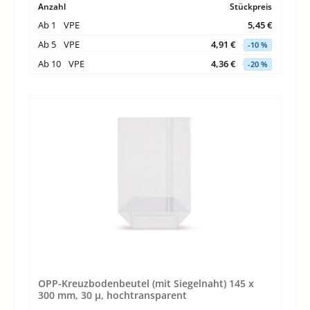
Anzahl
Stückpreis
Ab
1
VPE
5,45 €
Ab
5
VPE
4,91 €
-10 %
Ab
10
VPE
4,36 €
-20 %
OPP-Kreuzbodenbeutel (mit Siegelnaht) 145 x
300 mm, 30 µ, hochtransparent