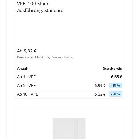
VPE:
100 Stück
Ausführung:
Standard
Regulärer Preis:
Ab
5,32 €
Preise exkl. MwSt. zzgl. Versandkosten
Anzahl
Stückpreis
Ab
1
VPE
6,65 €
Ab
5
VPE
5,99 €
-10 %
Ab
10
VPE
5,32 €
-20 %