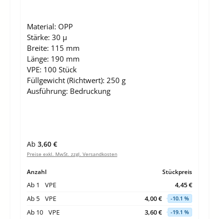
Material:
OPP
Stärke:
30 µ
Breite:
115 mm
Länge:
190 mm
VPE:
100 Stück
Füllgewicht (Richtwert):
250 g
Ausführung:
Bedruckung
Regulärer Preis:
Ab
3,60 €
Preise exkl. MwSt. zzgl. Versandkosten
Anzahl
Stückpreis
Ab
1
VPE
4,45 €
Ab
5
VPE
4,00 €
-10.1 %
Ab
10
VPE
3,60 €
-19.1 %