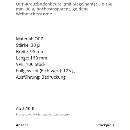
OPP-Kreuzbodenbeutel (mit Siegelnaht) 95 x 160
mm, 30 µ, hochtransparent, goldene
Weihnachtssterne
Material:
OPP
Stärke:
30 µ
Breite:
95 mm
Länge:
160 mm
VPE:
100 Stück
Füllgewicht (Richtwert):
125 g
Ausführung:
Bedruckung
Regulärer Preis:
Ab
3,10 €
Preise exkl. MwSt. zzgl. Versandkosten
Anzahl
Stückpreis