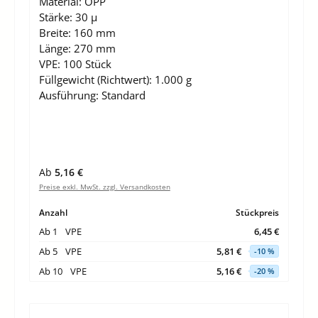
Material:
OPP
Stärke:
30 µ
Breite:
160 mm
Länge:
270 mm
VPE:
100 Stück
Füllgewicht (Richtwert):
1.000 g
Ausführung:
Standard
Regulärer Preis:
Ab
5,16 €
Preise exkl. MwSt. zzgl. Versandkosten
Anzahl
Stückpreis
Ab
1
VPE
6,45 €
Ab
5
VPE
5,81 €
-10 %
Ab
10
VPE
5,16 €
-20 %