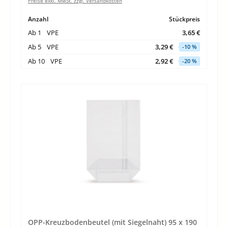
Preise exkl. MwSt. zzgl. Versandkosten
Anzahl
Stückpreis
Ab
1
VPE
3,65 €
Ab
5
VPE
3,29 €
-10 %
Ab
10
VPE
2,92 €
-20 %
OPP-Kreuzbodenbeutel (mit Siegelnaht) 95 x 190