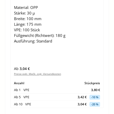
Material:
OPP
Stärke:
30 µ
Breite:
100 mm
Länge:
175 mm
VPE:
100 Stück
Füllgewicht (Richtwert):
180 g
Ausführung:
Standard
Regulärer Preis:
Ab
3,04 €
Preise exkl. MwSt. zzgl. Versandkosten
Anzahl
Stückpreis
Ab
1
VPE
3,80 €
Ab
5
VPE
3,42 €
-10 %
Ab
10
VPE
3,04 €
-20 %