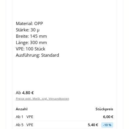
Material:
OPP
Stärke:
30 µ
Breite:
145 mm
Länge:
300 mm
VPE:
100 Stück
Ausführung:
Standard
Regulärer Preis:
Ab
4,80 €
Preise exkl. MwSt. zzgl. Versandkosten
Anzahl
Stückpreis
Ab
1
VPE
6,00 €
Ab
5
VPE
5,40 €
-10 %