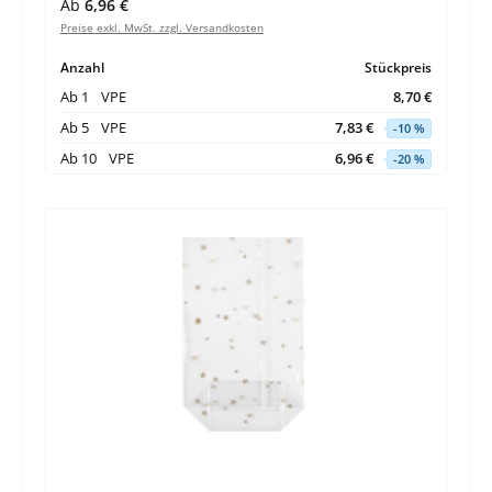
Regulärer Preis:
Ab
6,96 €
Preise exkl. MwSt. zzgl. Versandkosten
Anzahl
Stückpreis
Ab
1
VPE
8,70 €
Ab
5
VPE
7,83 €
-10 %
Ab
10
VPE
6,96 €
-20 %