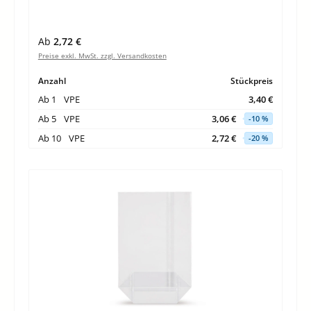
Regulärer Preis:
Ab
2,72 €
Preise exkl. MwSt. zzgl. Versandkosten
Anzahl
Stückpreis
Ab
1
VPE
3,40 €
Ab
5
VPE
3,06 €
-10 %
Ab
10
VPE
2,72 €
-20 %