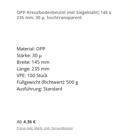
OPP-Kreuzbodenbeutel (mit Siegelnaht) 145 x
235 mm, 30 µ, hochtransparent
Material:
OPP
Stärke:
30 µ
Breite:
145 mm
Länge:
235 mm
VPE:
100 Stück
Füllgewicht (Richtwert):
500 g
Ausführung:
Standard
Regulärer Preis:
Ab
4,36 €
Preise exkl. MwSt. zzgl. Versandkosten