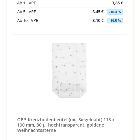
Ab
1
VPE
3,85 €
Ab
5
VPE
3,45 €
-10.4 %
Ab
10
VPE
3,10 €
-19.5 %
OPP-Kreuzbodenbeutel (mit Siegelnaht) 115 x
190 mm, 30 µ, hochtransparent, goldene
Weihnachtssterne