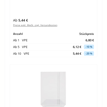
Regulärer Preis:
Ab
5,44 €
Preise exkl. MwSt. zzgl. Versandkosten
Anzahl
Stückpreis
Ab
1
VPE
6,80 €
Ab
5
VPE
6,12 €
-10 %
Ab
10
VPE
5,44 €
-20 %