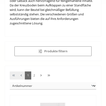
oder Gebäck auch hervorragend für feingemahlene Inhalte.
Da der Kreuzboden beim Aufklappen zu einer Standfläche
wird, kann der Beutel bei gleichmäßiger Befüllung
selbstständig stehen. Die verschiedenen Größen und
Ausführungen bieten die auf Ihre Anforderungen
zugeschnittene Lösung.
Produkte filtern
Seite
Seite
1
2