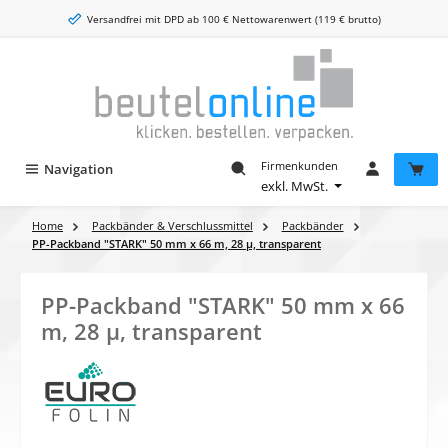
Zum Hauptinhalt springen
Versandfrei mit DPD ab 100 € Nettowarenwert (119 € brutto)
Firmenkunden
Navigation
exkl. MwSt.
Home
Packbänder & Verschlussmittel
Packbänder
PP-Packband "STARK" 50 mm x 66 m, 28 µ, transparent
PP-Packband "STARK" 50 mm x 66
m, 28 µ, transparent