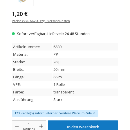
1,20 €
Preise exkl. MwSt. zzgl. Versandkosten
Sofort verfügbar, Lieferzeit: 24-48 Stunden
Artikelnummer:
6830
Material:
PP
Stärke:
28 µ
Breite:
50 mm
Länge:
66 m
VPE:
1 Rolle
Farbe:
transparent
Ausführung:
Stark
1235 Rolle(n) sofort lieferbar! Weitere Ware im Zulauf.
Produkt Anzahl: Gib den gewünschten Wert ein oder benutze die Schaltfläche
In den Warenkorb
Rolle(n)