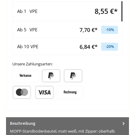
8,55 €*
Ab
1
VPE
7,70 €*
Ab
5
VPE
-10
%
6,84 €*
Ab
10
VPE
-20
%
Unsere Zahlungsarten:
Vorkasse
PayPal
Später Bezahlen
Kredit- oder Debitkarte
Rechnung
Beschreibung
MOPP-Standbodenbeutel, matt-weiß, mit Zipper: oberhalb