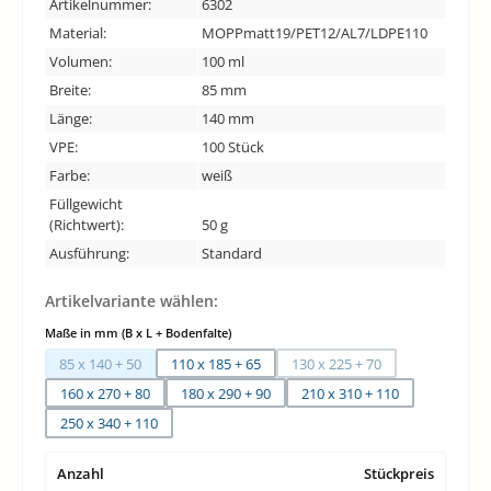
Artikelnummer:
6302
Material:
MOPPmatt19/PET12/AL7/LDPE110
Volumen:
100 ml
Breite:
85 mm
Länge:
140 mm
VPE:
100 Stück
Farbe:
weiß
Füllgewicht
(Richtwert):
50 g
Ausführung:
Standard
Artikelvariante wählen:
auswählen
Maße in mm (B x L + Bodenfalte)
85 x 140 + 50
110 x 185 + 65
130 x 225 + 70
(Diese Option ist zurzeit nicht verfügbar.)
(Diese Option ist zurzeit ni
160 x 270 + 80
180 x 290 + 90
210 x 310 + 110
250 x 340 + 110
Anzahl
Stückpreis