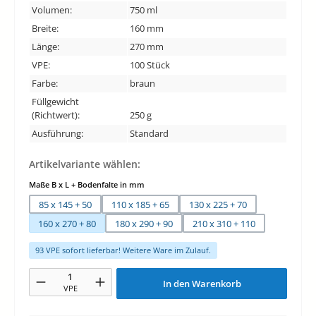
Volumen:
750 ml
Breite:
160 mm
Länge:
270 mm
VPE:
100 Stück
Farbe:
braun
Füllgewicht
(Richtwert):
250 g
Ausführung:
Standard
Artikelvariante wählen:
auswählen
Maße B x L + Bodenfalte in mm
85 x 145 + 50
110 x 185 + 65
130 x 225 + 70
160 x 270 + 80
180 x 290 + 90
210 x 310 + 110
93 VPE sofort lieferbar! Weitere Ware im Zulauf.
Produkt Anzahl: Gib den gewünschten Wert ein oder benutze die Schaltfläche
In den Warenkorb
VPE