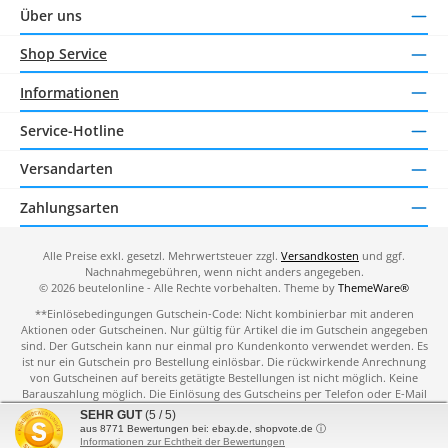
Über uns
Shop Service
Informationen
Service-Hotline
Versandarten
Zahlungsarten
Alle Preise exkl. gesetzl. Mehrwertsteuer zzgl.
Versandkosten
und ggf.
Nachnahmegebühren, wenn nicht anders angegeben.
© 2026 beutelonline - Alle Rechte vorbehalten. Theme by
ThemeWare®
**Einlösebedingungen Gutschein-Code: Nicht kombinierbar mit anderen
Aktionen oder Gutscheinen. Nur gültig für Artikel die im Gutschein angegeben
sind. Der Gutschein kann nur einmal pro Kundenkonto verwendet werden. Es
ist nur ein Gutschein pro Bestellung einlösbar. Die rückwirkende Anrechnung
von Gutscheinen auf bereits getätigte Bestellungen ist nicht möglich. Keine
Barauszahlung möglich. Die Einlösung des Gutscheins per Telefon oder E-Mail
ist nicht möglich. Einlösezeitraum siehe Gutschein.
SEHR GUT
(5 / 5)
aus
8771
Bewertungen bei: ebay.de, shopvote.de ⓘ
Informationen zur Echtheit der Bewertungen