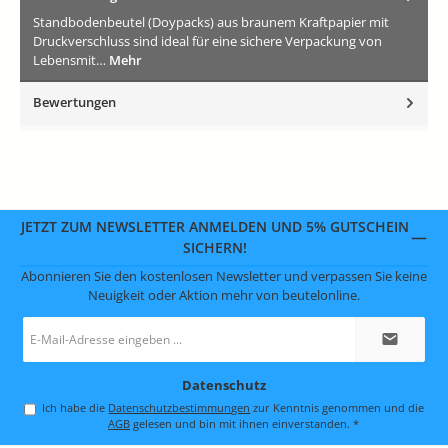
Standbodenbeutel (Doypacks) aus braunem Kraftpapier mit
Druckverschluss sind ideal für eine sichere Verpackung von
Lebensmit…
Mehr
Bewertungen
JETZT ZUM NEWSLETTER ANMELDEN UND 5% GUTSCHEIN
SICHERN!
Abonnieren Sie den kostenlosen Newsletter und verpassen Sie keine
Neuigkeit oder Aktion mehr von beutelonline.
E-
Mail-
Adresse
*
Datenschutz
Ich habe die
Datenschutzbestimmungen
zur Kenntnis genommen und die
AGB
gelesen und bin mit ihnen einverstanden.
*