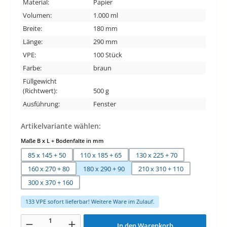
Material:
Papier
Volumen:
1.000 ml
Breite:
180 mm
Länge:
290 mm
VPE:
100 Stück
Farbe:
braun
Füllgewicht
(Richtwert):
500 g
Ausführung:
Fenster
Artikelvariante wählen:
auswählen
Maße B x L + Bodenfalte in mm
85 x 145 + 50
110 x 185 + 65
130 x 225 + 70
160 x 270 + 80
180 x 290 + 90
210 x 310 + 110
300 x 370 + 160
133 VPE sofort lieferbar! Weitere Ware im Zulauf.
Produkt Anzahl: Gib den gewünschten Wert ein oder benutze die Schaltfläche
In den Warenkorb