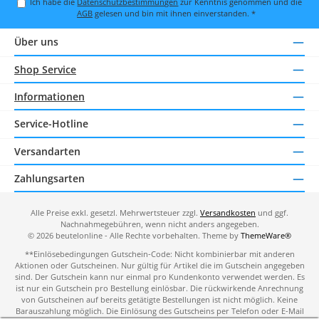
Ich habe die
Datenschutzbestimmungen
zur Kenntnis genommen und die
AGB
gelesen und bin mit ihnen einverstanden.
*
Über uns
Shop Service
Informationen
Service-Hotline
Versandarten
Zahlungsarten
Alle Preise exkl. gesetzl. Mehrwertsteuer zzgl.
Versandkosten
und ggf.
Nachnahmegebühren, wenn nicht anders angegeben.
© 2026 beutelonline - Alle Rechte vorbehalten. Theme by
ThemeWare®
**Einlösebedingungen Gutschein-Code: Nicht kombinierbar mit anderen
Aktionen oder Gutscheinen. Nur gültig für Artikel die im Gutschein angegeben
sind. Der Gutschein kann nur einmal pro Kundenkonto verwendet werden. Es
ist nur ein Gutschein pro Bestellung einlösbar. Die rückwirkende Anrechnung
von Gutscheinen auf bereits getätigte Bestellungen ist nicht möglich. Keine
Barauszahlung möglich. Die Einlösung des Gutscheins per Telefon oder E-Mail