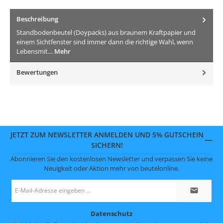
Beschreibung
Standbodenbeutel (Doypacks) aus braunem Kraftpapier und
einem Sichtfenster sind immer dann die richtige Wahl, wenn
Lebensmit…
Mehr
Bewertungen
JETZT ZUM NEWSLETTER ANMELDEN UND 5% GUTSCHEIN
SICHERN!
Abonnieren Sie den kostenlosen Newsletter und verpassen Sie keine
Neuigkeit oder Aktion mehr von beutelonline.
E-
Mail-
Adresse
*
Datenschutz