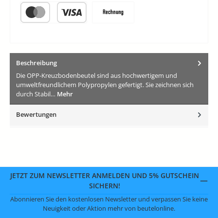
Vorkasse
PayPal
Später Bezahlen
Kredit- oder Debitkarte
Rechnung
Beschreibung
Die OPP-Kreuzbodenbeutel sind aus hochwertigem und
umweltfreundlichem Polypropylen gefertigt. Sie zeichnen sich
durch Stabil…
Mehr
Bewertungen
JETZT ZUM NEWSLETTER ANMELDEN UND 5% GUTSCHEIN
SICHERN!
Abonnieren Sie den kostenlosen Newsletter und verpassen Sie keine
Neuigkeit oder Aktion mehr von beutelonline.