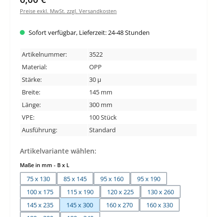
Preise exkl. MwSt. zzgl. Versandkosten
Sofort verfügbar, Lieferzeit: 24-48 Stunden
Artikelnummer:
3522
Material:
OPP
Stärke:
30 µ
Breite:
145 mm
Länge:
300 mm
VPE:
100 Stück
Ausführung:
Standard
Artikelvariante wählen:
auswählen
Maße in mm - B x L
75 x 130
85 x 145
95 x 160
95 x 190
100 x 175
115 x 190
120 x 225
130 x 260
145 x 235
145 x 300
160 x 270
160 x 330