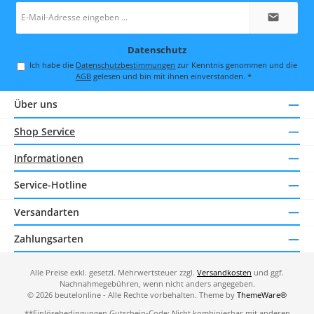
E-
Mail-
Adresse
*
Datenschutz
Ich habe die
Datenschutzbestimmungen
zur Kenntnis genommen und die
AGB
gelesen und bin mit ihnen einverstanden.
*
Über uns
Shop Service
Informationen
Service-Hotline
Versandarten
Zahlungsarten
Alle Preise exkl. gesetzl. Mehrwertsteuer zzgl.
Versandkosten
und ggf.
Nachnahmegebühren, wenn nicht anders angegeben.
© 2026 beutelonline - Alle Rechte vorbehalten. Theme by
ThemeWare®
**Einlösebedingungen Gutschein-Code: Nicht kombinierbar mit anderen